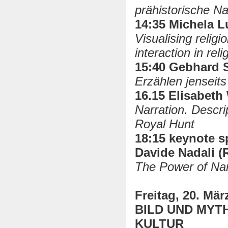
prähistorische Na
14:35 Michela Lu
Visualising relig
interaction in rel
15:40 Gebhard S
Erzählen jenseit
16.15 Elisabeth
Narration. Descri
Royal Hunt
18:15 keynote 
Davide Nadali 
The Power of Nar
Freitag, 20. Mär
BILD UND MYT
KULTUR