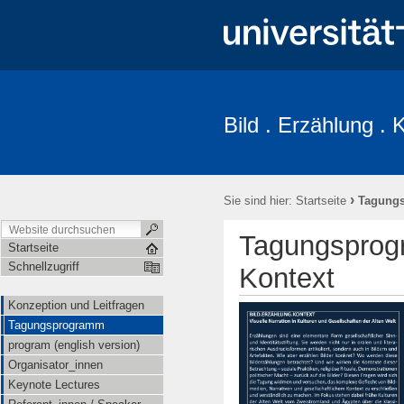
Bild . Erzählung . 
Konzeption und Leitfragen
Tagungsprogramm
program (englis
Anmeldung / Registration
Informationen für Teilnehmer_innen
›
Sie sind hier:
Startseite
Tagung
Tagungsprogr
Startseite
Schnellzugriff
Kontext
Konzeption und Leitfragen
Tagungsprogramm
program (english version)
Organisator_innen
Keynote Lectures