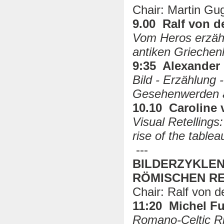
Chair: Martin Gu
9.00 Ralf von d
Vom Heros erzähl
antiken Griechen
9:35 Alexander
Bild - Erzählung 
Gesehenwerden a
10.10 Caroline 
Visual Retelling
rise of the tablea
---
BILDERZYKLEN
RÖMISCHEN RE
Chair: Ralf von d
11:20 Michel F
Romano-Celtic Rit