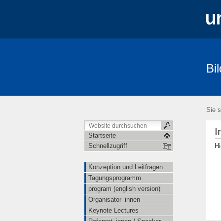
Bi
Konzeption und Leitfragen
Tagungsp
Anmeldung / Registration
Informatio
Sie s
I
Startseite
Hi
Schnellzugriff
Konzeption und Leitfragen
Tagungsprogramm
program (english version)
Organisator_innen
Keynote Lectures