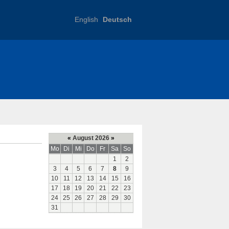
English
Deutsch
 Lectures
Referent_innen / Speaker
(Speaker)
Publikation
«
August 2026
»
Mo
Di
Mi
Do
Fr
Sa
So
1
2
3
4
5
6
7
8
9
10
11
12
13
14
15
16
17
18
19
20
21
22
23
24
25
26
27
28
29
30
31