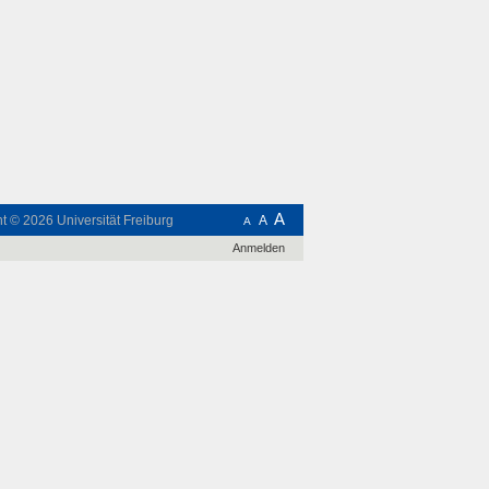
A
ht © 2026
Universität Freiburg
A
A
Anmelden