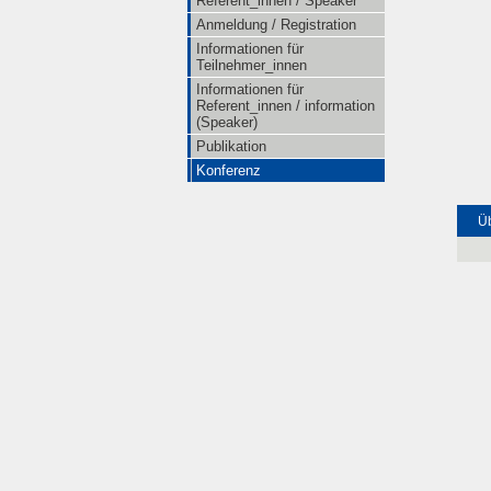
Referent_innen / Speaker
Anmeldung / Registration
Informationen für
Teilnehmer_innen
Informationen für
Referent_innen / information
(Speaker)
Publikation
Konferenz
Üb