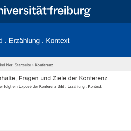
ld . Erzählung . Kontext
rogramm
program (english version)
Organisator_innen
Keynote
nen für Teilnehmer_innen
Informationen für Referent_innen / information 
›
ind hier:
Startseite
Konferenz
nhalte, Fragen und Ziele der Konferenz
er folgt ein Exposé der Konferenz Bild . Erzählung . Kontext.